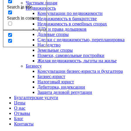
Частным лицам
Search in title
Недвижимость
Консультации по недвижимости
Search in content
Недвижимость в банкротстве
Недвижимость в семейных спорах
ДДУ и права дольщиков
Долевые споры
Сделки с недвижимостью, перепланировка
Наследство
Земельные споры
Помехи, самовольные постройки
Жилая недвижимость, льготы на жилье
Бизнесу
Консультации бизнес-юриста и бухгалтера
Бизнес-юрист
Налоговый юрист
Дебиторка, индексации
Защита деловой репутации
Бухгалтерские услуги
Цены
О нас
Отзывы
Блог
Контакты