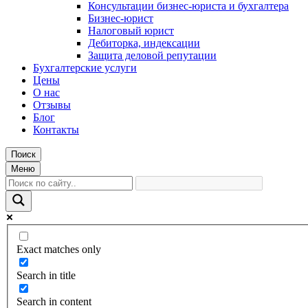
Консультации бизнес-юриста и бухгалтера
Бизнес-юрист
Налоговый юрист
Дебиторка, индексации
Защита деловой репутации
Бухгалтерские услуги
Цены
О нас
Отзывы
Блог
Контакты
Поиск
Меню
Exact matches only
Search in title
Search in content