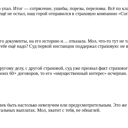
 упал. Итог — сотрясение, ушибы, порезы, переломы. Всё по кла
 ещё не остыл, наш герой отправился в страховую компанию «Согл
о документы, на его историю и… отказала. Мол, что-то тут не т
ебе ещё надо? Суд первой инстанции поддержал страховую: не в
угому делу, с другой страховой, суд уже признал факт страхового
их 60+ договоров, то его «имущественный интерес» исчерпан. Вс
век быть настолько невезучим или предусмотрительным. Это же
альных выплатах. Мол, хватит с тебя, не обнаглей.