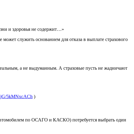
зни и здоровья не содержит…»
 может служить основанием для отказа в выплате страхового
л реальным, а не выдуманным. А страховые пусть не жадничают
c/DJjG/5kMNxcACh
)
 с автомобилем по ОСАГО и КАСКО) потребуется выбрать один