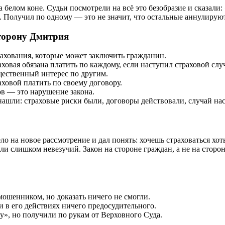
белом коне. Судьи посмотрели на всё это безобразие и сказали: «
 Получил по одному — это не значит, что остальные аннулируютс
сторону Дмитрия
рахования, которые может заключить гражданин.
ховая обязана платить по каждому, если наступил страховой слу
ественный интерес по другим.
ховой платить по своему договору.
ов — это нарушение закона.
ашли: страховые риски были, договоры действовали, случай на
о на новое рассмотрение и дал понять: хочешь страховаться хо
ли слишком невезучий. Закон на стороне граждан, а не на сторо
мошенником, но доказать ничего не смогли.
 в его действиях ничего предосудительного.
», но получили по рукам от Верховного Суда.