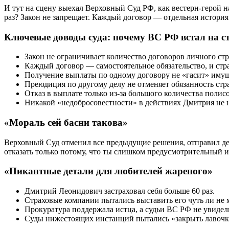
И тут на сцену выехал Верховный Суд РФ, как вестерн-герой на 
раз? Закон не запрещает. Каждый договор — отдельная история.
Ключевые доводы суда: почему ВС РФ встал на 
Закон не ограничивает количество договоров личного ст
Каждый договор — самостоятельное обязательство, и стра
Получение выплаты по одному договору не «гасит» имущ
Преюдиция по другому делу не отменяет обязанность стра
Отказ в выплате только из-за большого количества полис
Никакой «недобросовестности» в действиях Дмитрия не н
«Мораль сей басни такова»
Верховный Суд отменил все предыдущие решения, отправил дел
отказать только потому, что ты слишком предусмотрительный и
«Пикантные детали для любителей жареного»
Дмитрий Леонидович застраховал себя больше 60 раз.
Страховые компании пытались выставить его чуть ли не 
Прокуратура поддержала истца, а судьи ВС РФ не увидели
Суды нижестоящих инстанций пытались «закрыть лавочку