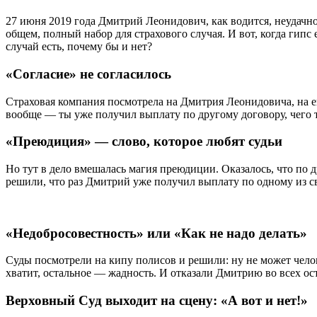
27 июня 2019 года Дмитрий Леонидович, как водится, неудачно
общем, полный набор для страхового случая. И вот, когда гипс
случай есть, почему бы и нет?
«Согласие» не согласилось
Страховая компания посмотрела на Дмитрия Леонидовича, на ег
вообще — ты уже получил выплату по другому договору, чего т
«Преюдиция» — слово, которое любят судьи
Но тут в дело вмешалась магия преюдиции. Оказалось, что по др
решили, что раз Дмитрий уже получил выплату по одному из сво
«Недобросовестность» или «Как не надо делать»
Суды посмотрели на кипу полисов и решили: ну не может чело
хватит, остальное — жадность. И отказали Дмитрию во всех ост
Верховный Суд выходит на сцену: «А вот и нет!»