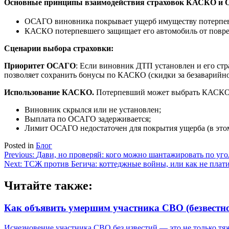
Основные принципы взаимодействия страховок КАСКО и
ОСАГО виновника покрывает ущерб имуществу потерпевшег
КАСКО потерпевшего защищает его автомобиль от повре
Сценарии выбора страховки:
Приоритет ОСАГО
: Если виновник ДТП установлен и его ст
позволяет сохранить бонусы по КАСКО (скидки за безаварийно
Использование КАСКО.
Потерпевший может выбрать КАСКО,
Виновник скрылся или не установлен;
Выплата по ОСАГО задерживается;
Лимит ОСАГО недостаточен для покрытия ущерба (в это
Posted in
Блог
Навигация
Previous:
Дави, но проверяй: кого можно шантажировать по угол
Next:
ТСЖ против Бегича: коттеджные войны, или как не платит
по
записям
Читайте также:
Как объявить умершим участника СВО (безвестн
Исчезновение участника СВО без известий — это не только тя