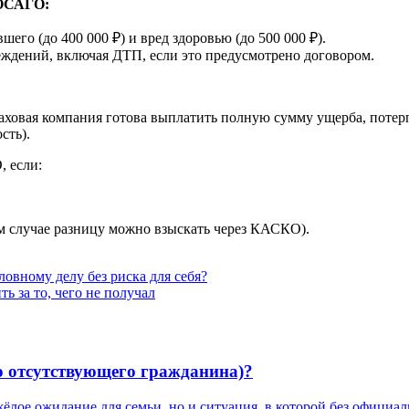
 ОСАГО:
о (до 400 000 ₽) и вред здоровью (до 500 000 ₽).
ждений, включая ДТП, если это предусмотрено договором.
раховая компания готова выплатить полную сумму ущерба, пот
сть).
 если:
м случае разницу можно взыскать через КАСКО).
овному делу без риска для себя?
ь за то, чего не получал
о отсутствующего гражданина)?
жёлое ожидание для семьи, но и ситуация, в которой без офици