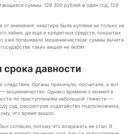
тающиеся суммы: 129 300 рублей в один год, 129
а от внимания: квартира была куплена не только на
ого займа, да еще и кредитных средств, покрытых
это уже попахивало мошенничеством: суммы вычета
государстве таких вещей не любят.
я срока давности
о следствия. Органы прикинули, посчитали, и вот
Ф — мошенничество. Однако времени с момента
ности по преступлениям небольшой тяжести —
 году суд, рассмотрев ходатайство подполковника,
тому, что время вышло.
ыл согласен, потому что возражать не стал. В
ервый взгляд) решение: мол, раз уж преступление