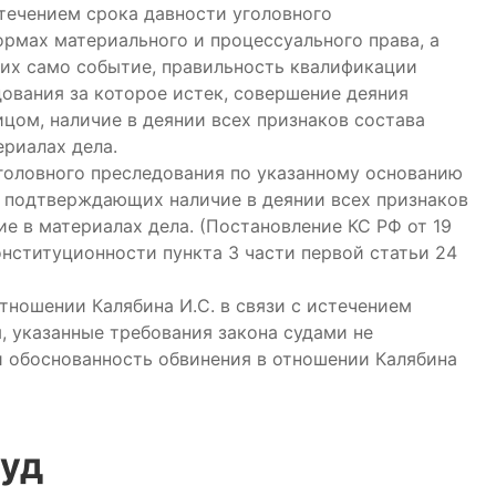
течением срока давности уголовного
рмах материального и процессуального права, а
их само событие, правильность квалификации
дования за которое истек, совершение деяния
цом, наличие в деянии всех признаков состава
риалах дела.
головного преследования по указанному основанию
, подтверждающих наличие в деянии всех признаков
е в материалах дела. (Постановление КС РФ от 19
онституционности пункта 3 части первой статьи 24
тношении Калябина И.С. в связи с истечением
, указанные требования закона судами не
 и обоснованность обвинения в отношении Калябина
суд