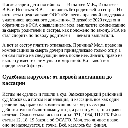
После аварии дети погибших — Игнатьев М.В., Игнатьева
В.В. и Игнатьев В.В. — остались без родителей и сестры. Их
интересы представляло ООО «Коллегия правовой поддержки
участников дорожного движения». В декабре 2020 года они
обратились в РСА с заявлением: мол, выплатите компенсацию
за смерть родителей и сестры, как положено по закону. РСА не
стал спорить по поводу родителей — деньги выплатили.
А вот за сестру платить отказались. Причина? Мол, право на
компенсацию за смерть дочери принадлежало только отцу, а
он сам погиб на следующий день после неё. Значит, право на
выплату вместе с ним ушло в мир иной. Вот такой вот
юридический фокус.
Судебная карусель: от первой инстанции до
кассации
Истцы не сдались и пошли в суд. Замоскворецкий районный
суд Москвы, а потом и апелляция, и кассация, все как один
решили: да, право на компенсацию за смерть сестры
действительно было только у отца, а раз он умер, то и право
исчезло. Судьи ссылались на статьи 931, 1064, 1112 ГК РФ и
статьи 12, 18, 19 Закона об ОСАГО. Мол, это личное право,
оно не наследуется, и точка. Всё, казалось бы, финал.