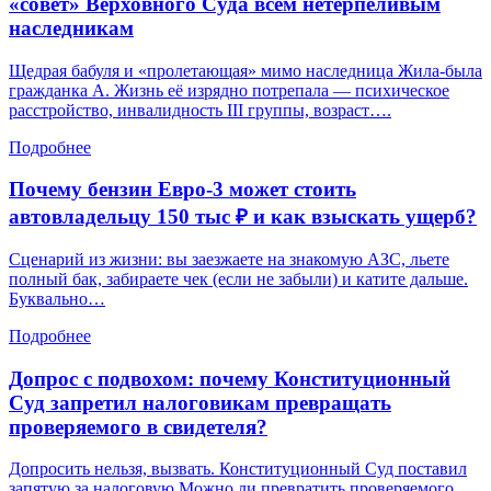
«совет» Верховного Суда всем нетерпеливым
наследникам
Щедрая бабуля и «пролетающая» мимо наследница Жила-была
гражданка А. Жизнь её изрядно потрепала — психическое
расстройство, инвалидность III группы, возраст….
Подробнее
Почему бензин Евро-3 может стоить
автовладельцу 150 тыс ₽ и как взыскать ущерб?
Сценарий из жизни: вы заезжаете на знакомую АЗС, льете
полный бак, забираете чек (если не забыли) и катите дальше.
Буквально…
Подробнее
Допрос с подвохом: почему Конституционный
Суд запретил налоговикам превращать
проверяемого в свидетеля?
Допросить нельзя, вызвать. Конституционный Суд поставил
запятую за налоговую Можно ли превратить проверяемого