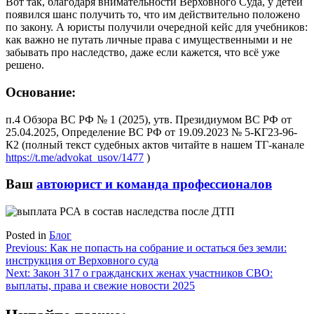
Вот так, благодаря внимательности Верховного Суда, у детей
появился шанс получить то, что им действительно положено
по закону. А юристы получили очередной кейс для учебников:
как важно не путать личные права с имущественными и не
забывать про наследство, даже если кажется, что всё уже
решено.
Основание
:
п.4 Обзора ВС РФ № 1 (2025), утв. Президиумом ВС РФ от
25.04.2025, Определение ВС РФ от 19.09.2023 № 5-КГ23-96-
К2 (полный текст судебных актов читайте в нашем ТГ-канале
https://t.me/advokat_usov/1477
)
Ваш
автоюрист и команда профессионалов
Posted in
Блог
Навигация
Previous:
Как не попасть на собрание и остаться без земли:
инструкция от Верховного суда
по
Next:
Закон 317 о гражданских женах участников СВО:
записям
выплаты, права и свежие новости 2025