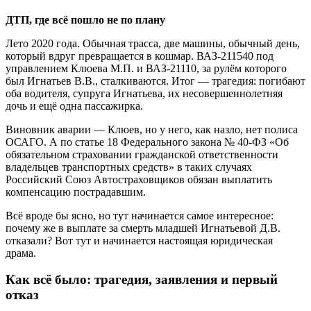
ДТП, где всё пошло не по плану
Лето 2020 года. Обычная трасса, две машины, обычный день,
который вдруг превращается в кошмар. ВАЗ-211540 под
управлением Клюева М.П. и ВАЗ-21110, за рулём которого
был Игнатьев В.В., сталкиваются. Итог — трагедия: погибают
оба водителя, супруга Игнатьева, их несовершеннолетняя
дочь и ещё одна пассажирка.
Виновник аварии — Клюев, но у него, как назло, нет полиса
ОСАГО. А по статье 18 Федерального закона № 40-ФЗ «Об
обязательном страховании гражданской ответственности
владельцев транспортных средств» в таких случаях
Российский Союз Автостраховщиков обязан выплатить
компенсацию пострадавшим.
Всё вроде бы ясно, но тут начинается самое интересное:
почему же в выплате за смерть младшей Игнатьевой Д.В.
отказали? Вот тут и начинается настоящая юридическая
драма.
Как всё было: трагедия, заявления и первый
отказ