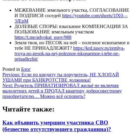
МЕЖЕВАНИЕ земельного участка, СОГЛАСОВАНИЕ
И ПОДПИСИ соседей
https://youtube.com/shorts/1fX0—
3JEpM
ДОЛЕВЫЕ СПОРЫ: взыскание КОМПЕНСАЦИИ ЗА
ПОЛЬЗОВАНИЕ земельным участком
https://t.me/advokat_usov/988
Земля твоя, но ПЕСОК на ней – полезное ископаемое и
тебе НЕ ПРИНАДЛЕЖИТ?
https://krd.iusov.ru/zemlya-
tvoya-no-pesok-na-nej-poleznoe-iskopaemoe-i-tebe-ne-
prinadlezhit/
Posted in
Блог
Навигация
Previous:
Если по кредиту ты поручитель, НЕ ХЛОПАЙ
УШАМИ при БАНКРОТСТВЕ должника!
по
Next:
Родитель ПРИВАТИЗИРОВАЛ жильё не включив
записям
малолетних детей и ПРОДАЛ квартиру добросовестному
приобретателю… Можно всё оспорить?
Читайте также:
Как объявить умершим участника СВО
(безвестно отсутствующего гражданина)?