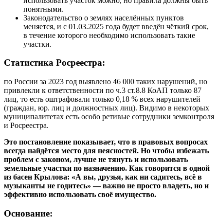
использовать участок можно, но правила должны быть
понятными.
Законодательство о землях населённых пунктов
меняется, и с 01.03.2025 года будет введён чёткий срок,
в течение которого необходимо использовать такие
участки.
Статистика Росреестра
:
по России за 2023 год выявлено 46 000 таких нарушений, но
привлекли к ответственности по ч.3 ст.8.8 КоАП только 87
лиц, то есть оштрафовали только 0,18 % всех нарушителей
(граждан, юр. лиц и должностных лиц). Видимо в некоторых
муниципалитетах есть особо ретивые сотрудники земконтроля
и Росреестра.
Это постановление показывает, что в правовых вопросах
всегда найдётся место для неясностей. Но чтобы избежать
проблем с законом, лучше не тянуть и использовать
земельные участки по назначению. Как говорится в одной
из басен Крылова: «А вы, друзья, как ни садитесь, всё в
музыканты не годитесь» — важно не просто владеть, но и
эффективно использовать своё имущество.
Основание: