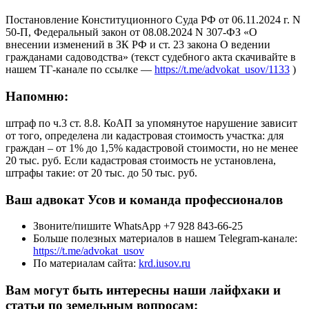
Постановление Конституционного Суда РФ от 06.11.2024 г. N
50-П, Федеральный закон от 08.08.2024 N 307-ФЗ «О
внесении изменений в ЗК РФ и ст. 23 закона О ведении
гражданами садоводства» (текст судебного акта скачивайте в
нашем ТГ-канале по ссылке —
https://t.me/advokat_usov/1133
)
Напомню
:
штраф по ч.3 ст. 8.8. КоАП за упомянутое нарушение зависит
от того, определена ли кадастровая стоимость участка: для
граждан – от 1% до 1,5% кадастровой стоимости, но не менее
20 тыс. руб. Если кадастровая стоимость не установлена,
штрафы такие: от 20 тыс. до 50 тыс. руб.
Ваш адвокат Усов и команда профессионалов
Звоните/пишите WhatsApp +7 928 843-66-25
Больше полезных материалов в нашем Telegram-канале:
https://t.me/advokat_usov
По материалам сайта:
krd.iusov.ru
Вам могут быть интересны наши лайфхаки и
статьи по земельным вопросам: