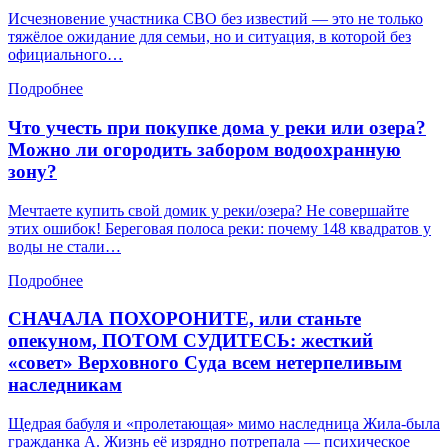
Исчезновение участника СВО без известий — это не только
тяжёлое ожидание для семьи, но и ситуация, в которой без
официального…
Подробнее
Что учесть при покупке дома у реки или озера?
Можно ли огородить забором водоохранную
зону?
Мечтаете купить свой домик у реки/озера? Не совершайте
этих ошибок! Береговая полоса реки: почему 148 квадратов у
воды не стали…
Подробнее
СНАЧАЛА ПОХОРОНИТЕ, или станьте
опекуном, ПОТОМ СУДИТЕСЬ: жесткий
«совет» Верховного Суда всем нетерпеливым
наследникам
Щедрая бабуля и «пролетающая» мимо наследница Жила-была
гражданка А. Жизнь её изрядно потрепала — психическое