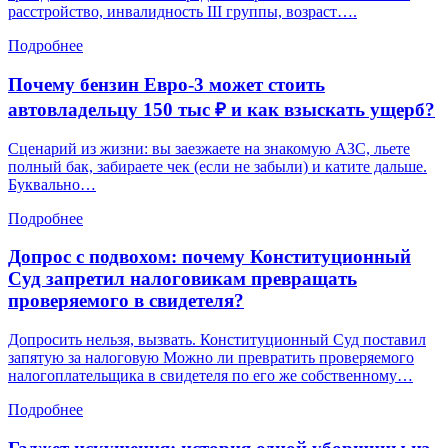
расстройство, инвалидность III группы, возраст….
Подробнее
Почему бензин Евро-3 может стоить
автовладельцу 150 тыс ₽ и как взыскать ущерб?
Сценарий из жизни: вы заезжаете на знакомую АЗС, льете
полный бак, забираете чек (если не забыли) и катите дальше.
Буквально…
Подробнее
Допрос с подвохом: почему Конституционный
Суд запретил налоговикам превращать
проверяемого в свидетеля?
Допросить нельзя, вызвать. Конституционный Суд поставил
запятую за налоговую Можно ли превратить проверяемого
налогоплательщика в свидетеля по его же собственному…
Подробнее