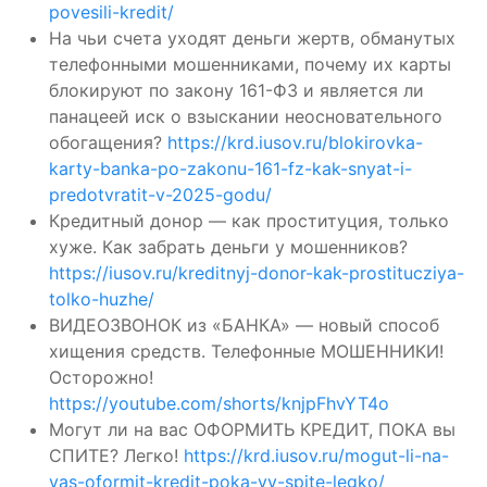
povesili-kredit/
На чьи счета уходят деньги жертв, обманутых
телефонными мошенниками, почему их карты
блокируют по закону 161-ФЗ и является ли
панацеей иск о взыскании неосновательного
обогащения?
https://krd.iusov.ru/blokirovka-
karty-banka-po-zakonu-161-fz-kak-snyat-i-
predotvratit-v-2025-godu/
Кредитный донор — как проституция, только
хуже. Как забрать деньги у мошенников?
https://iusov.ru/kreditnyj-donor-kak-prostitucziya-
tolko-huzhe/
ВИДЕОЗВОНОК из «БАНКА» — новый способ
хищения средств. Телефонные МОШЕННИКИ!
Осторожно!
https://youtube.com/shorts/knjpFhvYT4o
Могут ли на вас ОФОРМИТЬ КРЕДИТ, ПОКА вы
СПИТЕ? Легко!
https://krd.iusov.ru/mogut-li-na-
vas-oformit-kredit-poka-vy-spite-legko/