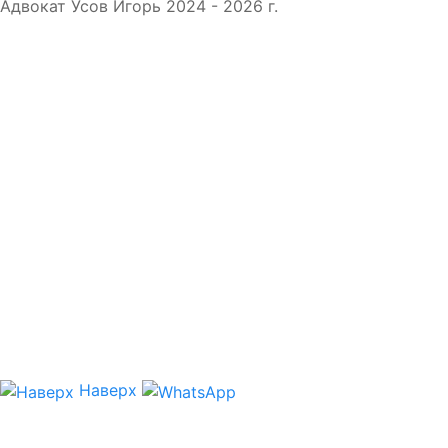
Адвокат Усов Игорь 2024 - 2026 г.
Настоящим подтверждаю, что вышеуказанные
данные достоверны и даю согласие на
обработку своих персональных данных
Наверх