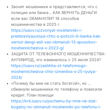
Звонят мошенники и представляются, что с
полиции или банка… КАК ВЕРНУТЬ ДЕНЬГИ
если вас ОБМАНУЛИ? 18 способов
мошенничества в 2025 г.
https://iusov.ru/zvonyat-moshenniki-i-
predstavlyayutsya-chto-s-policzii-ili-banka-kak-
vernut-dengi-esli-vas-obmanuli-13-sposobov-
moshennichestva-v-2023-g/
ЗАЩИТА ОТ ТЕЛЕФОННОГО МОШЕННИЧЕСТВА:
АНТИФРОД, что изменилось с 25 июля 2024?
https://iusov.ru/zashhita-ot-telefonnogo-
moshennichestva-chto-izmenilos-s-25-iyulya-
2024/
«Почему бы мне не стать богатой», но …
обманули мошенники по телефону и повесили
кредит. План помощи
https://krd.iusov.ru/pochemu-by-mne-ne-stat-
bogatoj-no-obmanuli-moshenniki-po-telefonu-i-