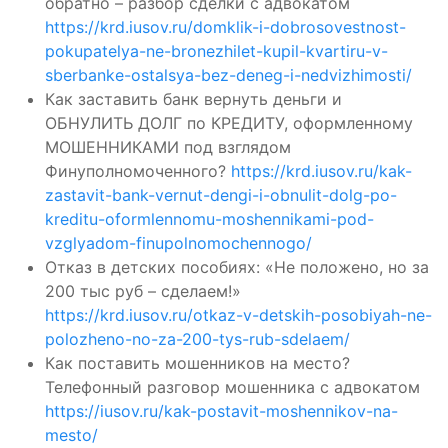
обратно – разбор сделки с адвокатом
https://krd.iusov.ru/domklik-i-dobrosovestnost-
pokupatelya-ne-bronezhilet-kupil-kvartiru-v-
sberbanke-ostalsya-bez-deneg-i-nedvizhimosti/
Как заставить банк вернуть деньги и
ОБНУЛИТЬ ДОЛГ по КРЕДИТУ, оформленному
МОШЕННИКАМИ под взглядом
Финуполномоченного?
https://krd.iusov.ru/kak-
zastavit-bank-vernut-dengi-i-obnulit-dolg-po-
kreditu-oformlennomu-moshennikami-pod-
vzglyadom-finupolnomochennogo/
Отказ в детских пособиях: «Не положено, но за
200 тыс руб – сделаем!»
https://krd.iusov.ru/otkaz-v-detskih-posobiyah-ne-
polozheno-no-za-200-tys-rub-sdelaem/
Как поставить мошенников на место?
Телефонный разговор мошенника с адвокатом
https://iusov.ru/kak-postavit-moshennikov-na-
mesto/