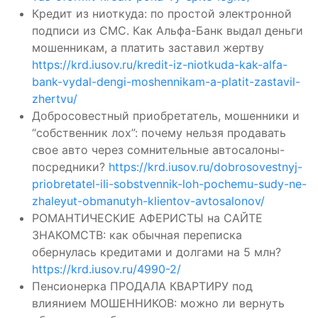
Кредит из ниоткуда: по простой электронной
подписи из СМС. Как Альфа-Банк выдал деньги
мошенникам, а платить заставил жертву
https://krd.iusov.ru/kredit-iz-niotkuda-kak-alfa-
bank-vydal-dengi-moshennikam-a-platit-zastavil-
zhertvu/
Добросовестный приобретатель, мошенники и
“собственник лох”: почему нельзя продавать
свое авто через сомнительные автосалоны-
посредники?
https://krd.iusov.ru/dobrosovestnyj-
priobretatel-ili-sobstvennik-loh-pochemu-sudy-ne-
zhaleyut-obmanutyh-klientov-avtosalonov/
РОМАНТИЧЕСКИЕ АФЕРИСТЫ на САЙТЕ
ЗНАКОМСТВ: как обычная переписка
обернулась кредитами и долгами на 5 млн?
https://krd.iusov.ru/4990-2/
Пенсионерка ПРОДАЛА КВАРТИРУ под
влиянием МОШЕННИКОВ: можно ли вернуть