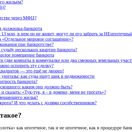
его жильем?
й)?
тстве через МФЦ?
я должника-банкрота
3 млн, в нем он не живет, могут ли его забрать за НЕипотечный
з «Отдельное мировое соглашение»?
оживания при банкротстве?
т судьбу нескольких квартир банкрота?
жилое помещение банкрота
и (две комнаты в коммуналке или два смежных земельных участ
можно оспорить эту сделку?
квадратов — это ещё не дворец!
е унитазы: как суды ищут шик в недвижимости
хитрость банкрота?
скошного: каким оно должно быть?
 сказать: «Тук-тук, я – в домике, меня не трогать»?
замещающего жилья?
крота? И что делать с долями сособственников?
 такое?
отка» как ипотечное, так и не ипотечное, как в процедуре банкр