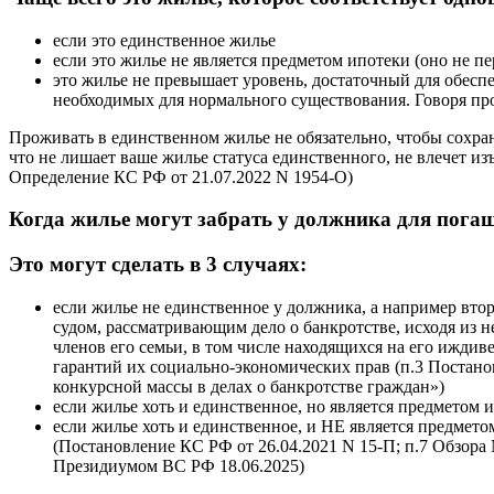
если это единственное жилье
если это жилье не является предметом ипотеки (оно не пер
это жилье не превышает уровень, достаточный для обесп
необходимых для нормального существования. Говоря про
Проживать в единственном жилье не обязательно, чтобы сохра
что не лишает ваше жилье статуса единственного, не влечет и
Определение КС РФ от 21.07.2022 N 1954-О)
Когда жилье могут забрать у должника для пога
Это могут сделать в 3 случаях:
если жилье не единственное у должника, а например втор
судом, рассматривающим дело о банкротстве, исходя из 
членов его семьи, в том числе находящихся на его ижд
гарантий их социально-экономических прав (п.3 Постан
конкурсной массы в делах о банкротстве граждан»)
если жилье хоть и единственное, но является предметом и
если жилье хоть и единственное, и НЕ является предмет
(Постановление КС РФ от 26.04.2021 N 15-П; п.7 Обзора N
Президиумом ВС РФ 18.06.2025)