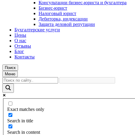
Консультации бизнес-юриста и бухгалтера
Бизнес-юрист
Налоговый юрист
Дебиторка, индексации
Защита деловой репутации
Бухгалтерские услуги
Цены
О нас
Отзывы
Блог
Контакты
Поиск
Меню
Exact matches only
Search in title
Search in content