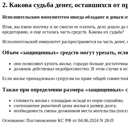
2. Какова судьба денег, оставшихся от
п
Исполнительским иммунитетом иногда обладают и деньги от
Итак, вы взяли ипотеку и не смогли ее платить, дело дошло д
кредиторами, и еще осталась часть средств. Какова их судьба?
Исполнительский иммунитет распространяется на часть денег, 
Объем «защищенных» средств могут урезать, если
они позволяют купить жилье, гораздо больше достаточны
должник действовал недобросовестно. В этом случае в и
Если жилье принадлежало супругам на праве общей совместной 
Также при определении размера «защищенных» с
стоимость жилья с площадью исходя из норм соцнайма;
соотношение рыночной цены жилья и размер долга;
необходимость смены должником места жительства (посел
Основание: Постановление КС РФ от 04.06.2024 N 28-П