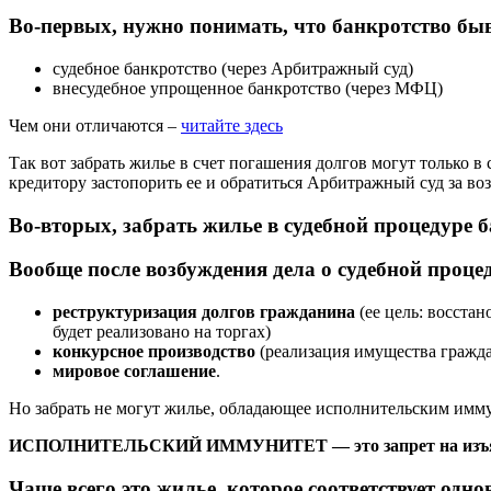
Во-первых, нужно понимать, что банкротство быв
судебное банкротство (через Арбитражный суд)
внесудебное упрощенное банкротство (через МФЦ)
Чем они отличаются –
читайте здесь
Так вот забрать жилье в счет погашения долгов могут только в
кредитору застопорить ее и обратиться Арбитражный суд за во
Во-вторых, забрать жилье в судебной процедуре б
Вообще после возбуждения дела о судебной процед
реструктуризация долгов гражданина
(ее цель: восста
будет реализовано на торгах)
конкурсное производство
(реализация имущества гражда
мировое соглашение
.
Но забрать не могут жилье, обладающее исполнительским имм
ИСПОЛНИТЕЛЬСКИЙ ИММУНИТЕТ — это запрет на изъятие у
Чаще всего это жилье, которое соответствует одн