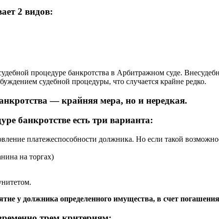
ает 2 видов:
 судебной процедуре банкротства в Арбитражном суде. Внесудебна
збуждением судебной процедуры, что случается крайне редко.
анкротства — крайняя мера, но и нередкая.
уре банкротстве есть три варианта:
новление платежеспособности должника. Но если такой возможнос
нина на торгах)
унитетом.
 должника определенного имущества, в счет погашения е
овременно трем критериям: