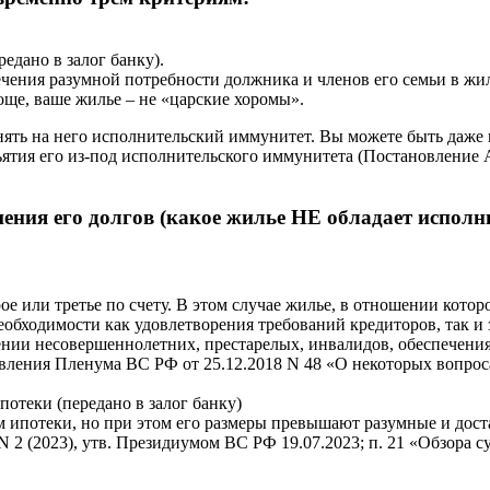
едано в залог банку).
ечения разумной потребности должника и членов его семьи в ж
ще, ваше жилье – не «царские хоромы».
нять на него исполнительский иммунитет. Вы можете быть даже 
зъятия его из-под исполнительского иммунитета (Постановление 
шения его долгов (какое жилье НЕ обладает испол
ое или третье по счету. В этом случае жилье, в отношении кото
необходимости как удовлетворения требований кредиторов, так 
ивении несовершеннолетних, престарелых, инвалидов, обеспечен
овления Пленума ВС РФ от 25.12.2018 N 48 «О некоторых вопрос
потеки (передано в залог банку)
ом ипотеки, но при этом его размеры превышают разумные и до
 2 (2023), утв. Президиумом ВС РФ 19.07.2023; п. 21 «Обзора с