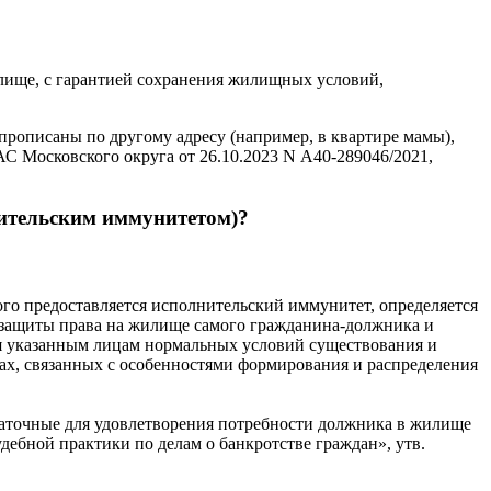
илище, с гарантией сохранения жилищных условий,
прописаны по другому адресу (например, в квартире мамы),
АС Московского округа от 26.10.2023 N А40-289046/2021,
нительским иммунитетом)?
рого предоставляется исполнительский иммунитет, определяется
и защиты права на жилище самого гражданина-должника и
ия указанным лицам нормальных условий существования и
ах, связанных с особенностями формирования и распределения
статочные для удовлетворения потребности должника в жилище
удебной практики по делам о банкротстве граждан», утв.