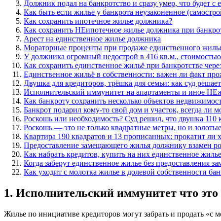
Должник подал на банкротство и сразу умер, что будет с 
Как быть если жилье у банкрота неузаконенное (самостро
Как сохранить ипотечное жилье должника?
Как сохранить НЕипотечное жилье должника при банкро
Арест на единственное жилье должника
Мораторные проценты при продаже единственного жиль
У должника огромный недострой в 416 кв.м., стоимостью 1
Как сохранить единственное жильё при банкротстве чере
Единственное жильё в собственности: важен ли факт пр
Двушка для кредиторов, трёшка для семьи: как суд решае
Исполнительский иммунитет на апартаменты и иное НЕ
Как банкроту сохранить несколько объектов недвижимост
Банкрот подарил кому-то свой дом и участок, всегда ли 
Роскошь или необходимость? Суд решил, что двушка 110 
Роскошь — это не только квадратные метры, но и золоты
Квартира 190 квадратов и 13 прописанных: прокатит ли 
Предоставление замещающего жилья должнику взамен ро
Как набрать кредитов, купить на них единственное жилье и
Когда заберут единственное жилье без предоставления 
Как уходит с молотка жилье в долевой собственности бан
1. Исполнительский иммунитет что это
Жилье по инициативе кредиторов могут забрать и продать «с мол