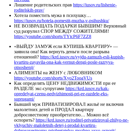
Лишение родительских прав
https://iusov.ru/lishenie-
roditelskih-prav/
Хотела поместить мужа в психушку…
https://iusov.ru/hotela-pomestit-muzha-v-psihushku/
НЕ ВОЗВРАЩАТЬ ПОДАРКИ БЫВШИМ? Верховный
суд разрулил СПОР МЕЖДУ СОЖИТЕЛЯМИ!
https://youtube.com/shorts/TYtcP6F7ZZ8
«ВЫЙДУ ЗАМУЖ если КУПИШЬ КВАРТИРУ» —
заявила она! Как вернуть деньги после разрыва
отношений?
https://krd.iusov.ru/vyjdu-zamuzh-esli-kupish-
kvartiru-zayavila-ona-kak-vernut-dengi-posle-razryva-
otnoshenij/
АЛИМЕНТЫ на ЖЕНУ с ЛЮБОВНИКОМ
https://youtube.com/shorts/Xyo2TooaVUs
Как определять ЦЕНУ НЕДВИЖИМОСТИ при ее
РАЗДЕЛЕ экс-супругами
https://krd.iusov.ru/kak-
opredelyat-czenu-nedvizhimosti-pri-ee-razdele-eks-
suprugami/
Бывший муж ПРИВАТИЗИРОВАЛ жильё не включив
малолетних детей и ПРОДАЛ квартиру
добросовестному приобретателю… Можно всё
оспорить?
https://krd.iusov.ru/roditel-privatiziroval-zhilyo-ne-
vklyuchiv-maloletnih-detej-i-prodal-kvartiru-
dobrosovestnomu-priobretatelyu-mozhno-vsyo-osporit/