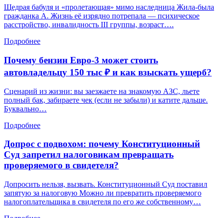
Щедрая бабуля и «пролетающая» мимо наследница Жила-была
гражданка А. Жизнь её изрядно потрепала — психическое
расстройство, инвалидность III группы, возраст….
Подробнее
Почему бензин Евро-3 может стоить
автовладельцу 150 тыс ₽ и как взыскать ущерб?
Сценарий из жизни: вы заезжаете на знакомую АЗС, льете
полный бак, забираете чек (если не забыли) и катите дальше.
Буквально…
Подробнее
Допрос с подвохом: почему Конституционный
Суд запретил налоговикам превращать
проверяемого в свидетеля?
Допросить нельзя, вызвать. Конституционный Суд поставил
запятую за налоговую Можно ли превратить проверяемого
налогоплательщика в свидетеля по его же собственному…