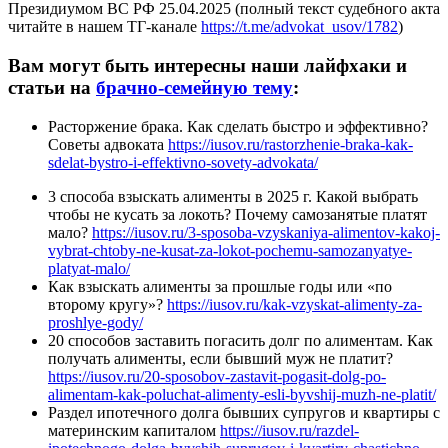
Президиумом ВС РФ 25.04.2025 (полный текст судебного акта
читайте в нашем ТГ-канале
https://t.me/advokat_usov/1782
)
Вам могут быть интересны наши лайфхаки и
статьи на
брачно-семейную тему
:
Расторжение брака. Как сделать быстро и эффективно?
Советы адвоката
https://iusov.ru/rastorzhenie-braka-kak-
sdelat-bystro-i-effektivno-sovety-advokata/
3 способа взыскать алименты в 2025 г. Какой выбрать
чтобы не кусать за локоть? Почему самозанятые платят
мало?
https://iusov.ru/3-sposoba-vzyskaniya-alimentov-kakoj-
vybrat-chtoby-ne-kusat-za-lokot-pochemu-samozanyatye-
platyat-malo/
Как взыскать алименты за прошлые годы или «по
второму кругу»?
https://iusov.ru/kak-vzyskat-alimenty-za-
proshlye-gody/
20 способов заставить погасить долг по алиментам. Как
получать алименты, если бывший муж не платит?
https://iusov.ru/20-sposobov-zastavit-pogasit-dolg-po-
alimentam-kak-poluchat-alimenty-esli-byvshij-muzh-ne-platit/
Раздел ипотечного долга бывших супругов и квартиры с
материнским капиталом
https://iusov.ru/razdel-