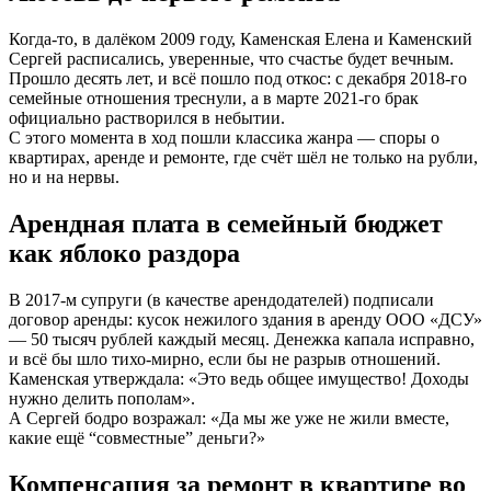
Когда‑то, в далёком 2009 году, Каменская Елена и Каменский
Сергей расписались, уверенные, что счастье будет вечным.
Прошло десять лет, и всё пошло под откос: с декабря 2018‑го
семейные отношения треснули, а в марте 2021‑го брак
официально растворился в небытии.
С этого момента в ход пошли классика жанра — споры о
квартирах, аренде и ремонте, где счёт шёл не только на рубли,
но и на нервы.
Арендная плата в семейный бюджет
как яблоко раздора
В 2017‑м супруги (в качестве арендодателей) подписали
договор аренды: кусок нежилого здания в аренду ООО «ДСУ»
— 50 тысяч рублей каждый месяц. Денежка капала исправно,
и всё бы шло тихо‑мирно, если бы не разрыв отношений.
Каменская утверждала: «Это ведь общее имущество! Доходы
нужно делить пополам».
А Сергей бодро возражал: «Да мы же уже не жили вместе,
какие ещё “совместные” деньги?»
Компенсация за ремонт в квартире во