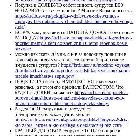
Покупка в ДОЛЕВУЮ собственность супругов БЕЗ
НОТАРИУСА – в чем ошибка? Мнение Верховного суда
https://krd.iusov.ru/pokupka-v-dolevuyu-sobstvennost-
suprugov-bez-notariusa-v-chem-oshibka-mnenie-verhovnogo-
suda/
ВС РФ: кому достанется ПАПИНА ДОЧКА 10 лет после
РАЗВОДА?
https://krd.iusov.ru/papina-dochka-ili-gendernyj-
prioritet-mamy-s-kem-dolzhen-zhit-10-letnij-rebenok-posle-
razvoda/
Можно взыскать 20 млн. с РФ за волокиту полиции в
фальсификациях мужа и лжесвидетелей при разделе
имущества супругов?
https://krd.iusov.ru/mozhno-vzyskat-
20-mln-s-rf-za-volokitu-policzii-v-falsifikacziyah-muzha-pri-
razdele-imushhestva-suprugov/
ПОДЕЛИЛА поровну ИМУЩЕСТВО с мужем и
развелась, а потом его признали БАНКРОТОМ. Что
БУДЕТ с ДОЛЕЙ экс-жены?
https://krd.iusov.ru/podelila-
porovnu-imushhestvo-s-muzhem-i-razvelas-a-potom-ego-
priznali-bankrotom-chto-budet-s-dolej-eks-zheny/
Раздел ООО супругами и доходов от
предпринимательской деятельности
https://krd.iusov.ru/razvod-po-stavropolski-dlinoyu-v-6-let-
kto-zabral-biznes-a-kto-ostalsya-s-deklaracziej-bez-czifr/
БРАЧНЫЙ ДОГОВОР супругов: ТОП-10 вопросов