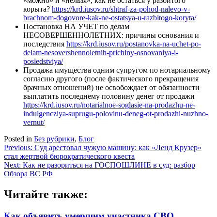
«можно» и «нельзя», как не остаться у разбитого
корыта?
https://krd.iusov.ru/shtraf-za-pohod-nalevo-v-
brachnom-dogovore-kak-ne-ostatsya-u-razbitogo-koryta/
Постановка НА УЧЕТ по делам
НЕСОВЕРШЕННОЛЕТНИХ: причины основания и
последствия
https://krd.iusov.ru/postanovka-na-uchet-po-
delam-nesovershennoletnih-prichiny-osnovaniya-i-
posledstviya/
Продажа имущества одним супругом по нотариальному
согласию другого (после фактического прекращения
брачных отношений) не освобождает от обязанности
выплатить последнему половину денег от продажи
https://krd.iusov.ru/notarialnoe-soglasie-na-prodazhu-ne-
indulgencziya-suprugu-polovinu-deneg-ot-prodazhi-nuzhno-
vernut/
Posted in
Без рубрики
,
Блог
Навигация
Previous:
Суд арестовал чужую машину: как «Ленд Крузер»
стал жертвой бюрократического квеста
по
Next:
Как не разориться на ГОСПОШЛИНЕ в суд: разбор
записям
Обзора ВС РФ
Читайте также:
Как объявить умершим участника СВО