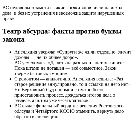
ВС недовольно заметил: такие косяки «повлияли на исход
дела, и без их устранения невозможна защита нарушенных
прав».
Театр абсурда: факты против буквы
закона
Апелляция уверяла: «Супруги же жили отдельно, значит
доходы — не их общее добро».
ВС усмехнулся: «Да хоть на разных планетах живите.
Пока штамп не погашен — всё совместное. Закон
твёрже бытовых эмоций».
С ремонтом — аналогично. Апелляция решила: «Раз
старое решение аннулировано, то и ссылки на него нет».
Но Верховный Суд напомнил: нужно было
приостановить процесс, дождаться итогов дела о
разделе, а потом уже чесать затылок.
ВС выдал финальный вердикт: решения Ростовского
облсуда и Четвёртого КСОЮ отменить, вернуть дело
обратно в апелляцию.