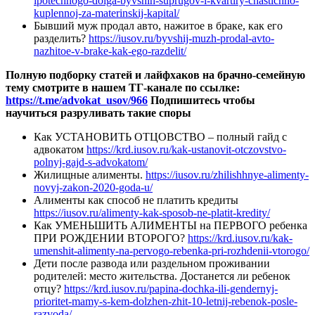
ipotechnogo-dolga-byvshih-suprugov-i-kvartiry-chastichno-
kuplennoj-za-materinskij-kapital/
Бывший муж продал авто, нажитое в браке, как его
разделить?
https://iusov.ru/byvshij-muzh-prodal-avto-
nazhitoe-v-brake-kak-ego-razdelit/
Полную подборку статей и лайфхаков на брачно-семейную
тему смотрите в нашем ТГ-канале по ссылке:
https://t.me/advokat_usov/966
Подпишитесь чтобы
научиться разруливать такие споры
Как УСТАНОВИТЬ ОТЦОВСТВО – полный гайд с
адвокатом
https://krd.iusov.ru/kak-ustanovit-otczovstvo-
polnyj-gajd-s-advokatom/
Жилищные алименты.
https://iusov.ru/zhilishhnye-alimenty-
novyj-zakon-2020-goda-u/
Алименты как способ не платить кредиты
https://iusov.ru/alimenty-kak-sposob-ne-platit-kredity/
Как УМЕНЬШИТЬ АЛИМЕНТЫ на ПЕРВОГО ребенка
ПРИ РОЖДЕНИИ ВТОРОГО?
https://krd.iusov.ru/kak-
umenshit-alimenty-na-pervogo-rebenka-pri-rozhdenii-vtorogo/
Дети после развода или раздельном проживании
родителей: место жительства. Достанется ли ребенок
отцу?
https://krd.iusov.ru/papina-dochka-ili-gendernyj-
prioritet-mamy-s-kem-dolzhen-zhit-10-letnij-rebenok-posle-
razvoda/